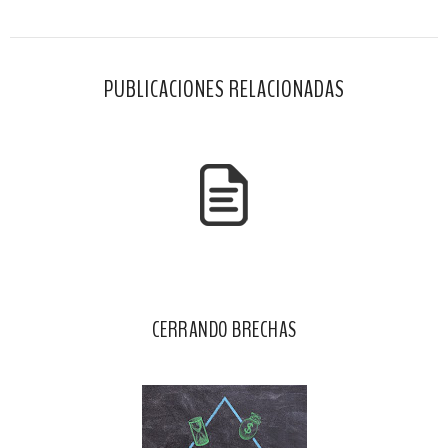
i
F
G
s
a
o
c
o
PUBLICACIONES RELACIONADAS
e
g
b
l
o
e
o
P
k
l
u
s
CERRANDO BRECHAS