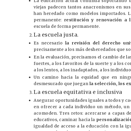
La educación actual continúa soportando 
viejas padecen tantos anacronismos en sus
han heredado como modelos importados. La 
permanente:
restitución y renovación a 
escuela de forma permanente.
La escuela justa.
Es necesario
la revisión del derecho uni
precisamente a los más desheredados que son,
En la evaluación, precisamos el cambio de l
fuertes, a los favoritos de la suerte y a los 
a los lentos, a los inadaptados, a los individu
Un camino hacia la equidad que en ningun
desmesurado que juegan
la selección, los 
La escuela equitativa e inclusiva
Asegurar oportunidades iguales a todos y cad
en ofrecer a cada individuo un método, un
acomoden. Tres retos: acercarse a capas d
educativos, caminar hacia la
personalización
igualdad de acceso a la educación con la i