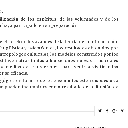
o.
lización de los espíritus
, de las voluntades y de los
n haya participado en su preparación.
 el cerebro, los avances de la teoría de la información,
e lingüística y psicotécnica, los resultados obtenidos por
antropólogos culturales, los modelos construidos por los
stituyen otras tantas adquisiciones nuevas a las cuales
 medios de transferencia para venir a vivificar los
r su eficacia.
gógica en forma que los enseñantes estén dispuestos a
ue puedan incumbirles como resultado de la difusión de
T
S
S
w
h
h
i
e
a
a