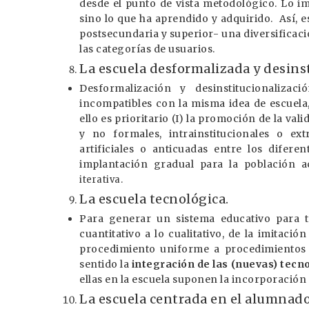
desde el punto de vista metodológico. Lo i
sino lo que ha aprendido y adquirido. Así, 
postsecundaria y superior- una diversificaci
las categorías de usuarios.
La escuela desformalizada y desins
Desformalización y desinstitucionaliza
incompatibles con la misma idea de escuel
ello es prioritario (I) la promoción de la val
y no formales, intrainstitucionales o extr
artificiales o anticuadas entre los difere
implantación gradual para la población a
iterativa.
La escuela tecnológica.
Para generar un sistema educativo para to
cuantitativo a lo cualitativo, de la imitac
procedimiento uniforme a procedimientos d
sentido la
integración de las (nuevas) tecn
ellas en la escuela suponen la incorporación
La escuela centrada en el alumnad