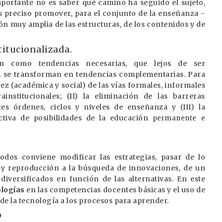
mportante no es saber qué camino ha seguido el sujeto,
es preciso promover, para el conjunto de la enseñanza -
ón muy amplia de las estructuras, de los contenidos y de
titucionalizada.
ción como tendencias necesarias, que lejos de ser
a, se transforman en tendencias complementarias. Para
idez (académica y social) de las vías formales, informales
ainstitucionales; (II) la eliminación de las barreras
ntes órdenes, ciclos y niveles de enseñanza y (III) la
ctiva de posibilidades de la educación
permanente e
dos conviene modificar las estrategias, pasar de lo
ión y reproducción a la búsqueda de innovaciones, de un
iversificados en función de las alternativas. En este
ologías
en las competencias docentes básicas y el uso de
 de la tecnología a los procesos para aprender.
o