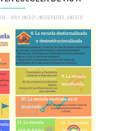
016
1000
INED21
INFOGRAFÍAS
UNESCO
-
,
,
,