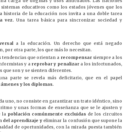
una carga de dogmas y usos anticuados. Las naciones
 sistemas educativos como los estados jóvenes que los
historia de la educación nos invita a una doble tarea
la vez.
Una tarea básica para sincronizar sociedad y
versal
a la educación. Un derecho que está negado
 por otra parte, los que más lo necesitan.
as tendencias que orientan a
recompensar
siempre a los
conformistas y a
reprobar y penalizar
a los infortunados,
os que son y se sienten diferentes.
a parte se revela más deficitario, que en el papel
exámenes y los diplomas.
a uno, no consiste en garantizar un trato idéntico, sino
 ritmo y unas formas de enseñanza que se le ajusten y
e la
población comúnmente excluidas
de los circuitos
 del aprendizaje y
eliminar la confusión que supone la
gualdad de oportunidades, con la mirada puesta también