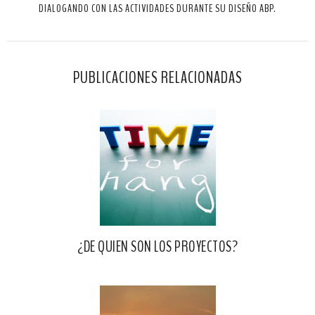
DIALOGANDO CON LAS ACTIVIDADES DURANTE SU DISEÑO ABP.
h
n
n
i
F
G
s
a
o
c
o
PUBLICACIONES RELACIONADAS
e
g
b
l
o
e
o
P
k
l
u
s
¿DE QUIEN SON LOS PROYECTOS?