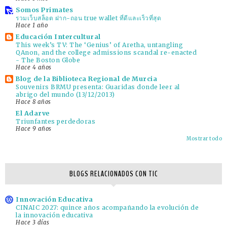
Somos Primates
รวมเว็บสล็อต ฝาก-ถอน true wallet ที่ดีและเร็วที่สุด
Hace 1 año
Educación Intercultural
This week’s TV: The ‘Genius’ of Aretha, untangling
QAnon, and the college admissions scandal re-enacted
- The Boston Globe
Hace 4 años
Blog de la Biblioteca Regional de Murcia
Souvenirs BRMU presenta: Guaridas donde leer al
abrigo del mundo (13/12/2013)
Hace 8 años
El Adarve
Triunfantes perdedoras
Hace 9 años
Mostrar todo
BLOGS RELACIONADOS CON TIC
Innovación Educativa
CINAIC 2027: quince años acompañando la evolución de
la innovación educativa
Hace 3 días