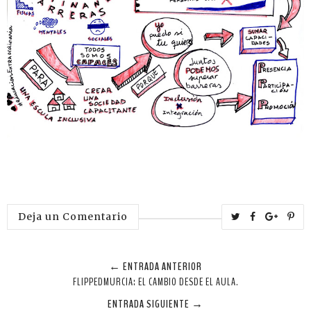
T
S
S
P
Deja un Comentario
w
h
h
i
e
a
a
n
← ENTRADA ANTERIOR
e
r
r
i
FLIPPEDMURCIA: EL CAMBIO DESDE EL AULA.
t
e
e
t
ENTRADA SIGUIENTE →
T
O
O